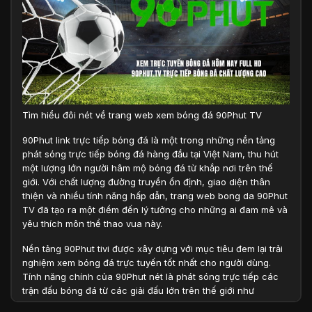
Tìm hiểu đôi nét về trang web xem bóng đá 90Phut TV
90Phut link trực tiếp bóng đá là một trong những nền tảng
phát sóng trực tiếp bóng đá hàng đầu tại Việt Nam, thu hút
một lượng lớn người hâm mộ bóng đá từ khắp nơi trên thế
giới. Với chất lượng đường truyền ổn định, giao diện thân
thiện và nhiều tính năng hấp dẫn, trang web bong da 90Phut
TV đã tạo ra một điểm đến lý tưởng cho những ai đam mê và
yêu thích môn thể thao vua này.
Nền tảng 90Phut tivi được xây dựng với mục tiêu đem lại trải
nghiệm xem bóng đá trực tuyến tốt nhất cho người dùng.
Tính năng chính của 90Phut nét là phát sóng trực tiếp các
trận đấu bóng đá từ các giải đấu lớn trên thế giới như
Premier League, La Liga, Euro 2024, Serie A, Bundesliga,