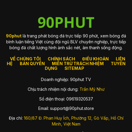
Champions League và nhiều giải đấu quốc tế khác.
Một điểm đặc biệt của 90Phut bong da chính là đội ngũ bình
luận viên chuyên nghiệp và đầy đam mê. Những người này
không chỉ mang lại những phân tích sâu sắc và nhận định
chính xác về trận đấu mà còn tạo ra không khí sôi động và
90phut
là trang phát bóng đá trực tiếp 90 phút, xem bóng đá
hấp dẫn cho mỗi trận đấu. Bạn có thể tương tác với 90Phut
bình luận tiếng Việt cùng đội ngũ BLV chuyên nghiệp, trực tiếp
live thông qua các bình luận trực tiếp, cảm nhận được sự
bóng đá chất lượng hình ảnh sắc nét, âm thanh sống động.
nhiệt huyết và đam mê của họ đối với bóng đá.
VỀ CHÚNG TÔI
CHÍNH SÁCH
ĐIỀU KHOẢN
LIÊN
Giao diện của truc tiep 90Phut TV được thiết kế thân thiện
HỆ
BẢN QUYỀN
MIỄN TRỪ TRÁCH NHIỆM
TUYỂN
và dễ sử dụng, giúp người dùng dễ dàng tìm kiếm và truy
DỤNG
SITEMAP
cập vào các trận đấu một cách thuận tiện. Nền tảng này
cũng cung cấp các tính năng hỗ trợ như lịch thi đấu, kết quả
Doanh nghiệp: 90phut TV
bóng đá, video highlight và tin tức thể thao, giúp người hâm
mộ
xem bóng đá trực tuyến
cập nhật thông tin và không bỏ
Chịu trách nhiệm nội dung:
Trần Mỹ Như
lỡ bất kỳ diễn biến nào trong trực tiếp bóng đá 90p.
Số điện thoại: 09619320537
Trang web truc tiep bong da 90Phut TV
Email:
support@90phut.store
có ưu điểm nổi bật nào?
Địa chỉ:
160/87 Đ. Phan Huy Ích, Phường 12, Gò Vấp, Hồ Chí
Minh, Việt Nam