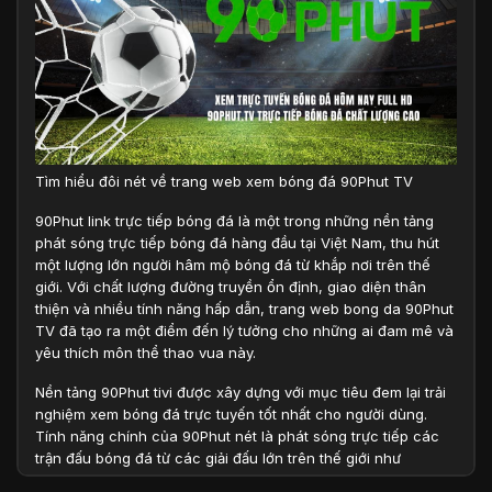
Tìm hiểu đôi nét về trang web xem bóng đá 90Phut TV
90Phut link trực tiếp bóng đá là một trong những nền tảng
phát sóng trực tiếp bóng đá hàng đầu tại Việt Nam, thu hút
một lượng lớn người hâm mộ bóng đá từ khắp nơi trên thế
giới. Với chất lượng đường truyền ổn định, giao diện thân
thiện và nhiều tính năng hấp dẫn, trang web bong da 90Phut
TV đã tạo ra một điểm đến lý tưởng cho những ai đam mê và
yêu thích môn thể thao vua này.
Nền tảng 90Phut tivi được xây dựng với mục tiêu đem lại trải
nghiệm xem bóng đá trực tuyến tốt nhất cho người dùng.
Tính năng chính của 90Phut nét là phát sóng trực tiếp các
trận đấu bóng đá từ các giải đấu lớn trên thế giới như
Premier League, La Liga, Euro 2024, Serie A, Bundesliga,